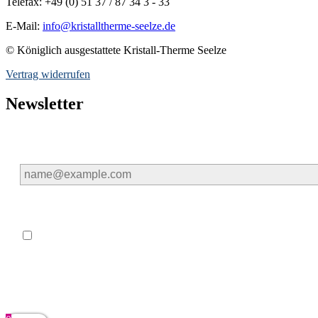
Telefax: +49 (0) 51 37 / 87 34 3 - 33
E-Mail:
info@kristalltherme-seelze.de
© Königlich ausgestattete Kristall-Therme Seelze
Vertrag widerrufen
Newsletter
E-Mail*
*
Hiermit willige ich ein, dass meine oben genannten persone
werden dürfen. Ich bin damit einverstanden, dass die Königl