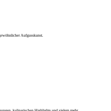
rgewöhnlicher Aufgusskunst.
hungen, kulinarischen Highlights und vielem mehr.