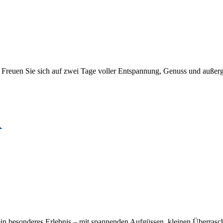
e. Freuen Sie sich auf zwei Tage voller Entspannung, Genuss und auße
r
ein besonderes Erlebnis – mit spannenden Aufgüssen, kleinen Überrasc