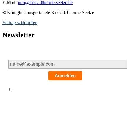
E-Mail:
info@kristalltherme-seelze.de
© Königlich ausgestattete Kristall-Therme Seelze
Vertrag widerrufen
Newsletter
E-Mail*
Anmelden
*
Hiermit willige ich ein, dass meine oben genannten
personenbezogenen Daten zur Bearbeitung meiner
Anfrage von der Königlich ausgestattete Kristall-Therme
Seelze GmbH verarbeitet werden dürfen. Ich bin damit
einverstanden, dass die Königlich ausgestattete Kristall-
Therme Seelze GmbH mich kontaktiert. Die