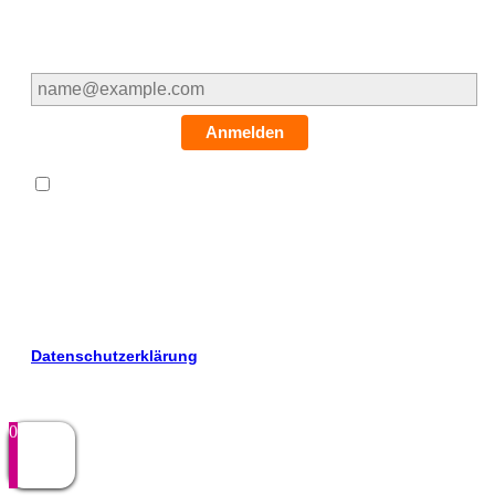
E-Mail*
Anmelden
*
Hiermit willige ich ein, dass meine oben genannten
personenbezogenen Daten zur Bearbeitung meiner
Anfrage von der Königlich ausgestattete Kristall-Therme
Seelze GmbH verarbeitet werden dürfen. Ich bin damit
einverstanden, dass die Königlich ausgestattete Kristall-
Therme Seelze GmbH mich kontaktiert. Die
Datenschutzerklärung
habe ich gelesen und verstanden.
0